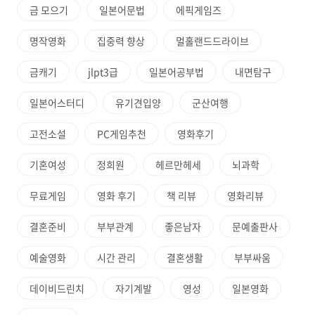
금 모으기
일본어문법
에픽게임즈
명작영화
집중력 향상
멀홀랜드드라이브
금캐기
jlpt3급
일본어공부법
내면탐구
일본어스터디
유기견입양
군산여행
고전소설
PC게임추천
영화후기
기혼여성
정희원
헤르만헤세
뇌과학
무료게임
영화 후기
책 리뷰
영화리뷰
결혼준비
부부관계
좋은남자
문예출판사
예술영화
시간 관리
결혼생활
부부싸움
데이비드린치
자기계발
영성
일본영화