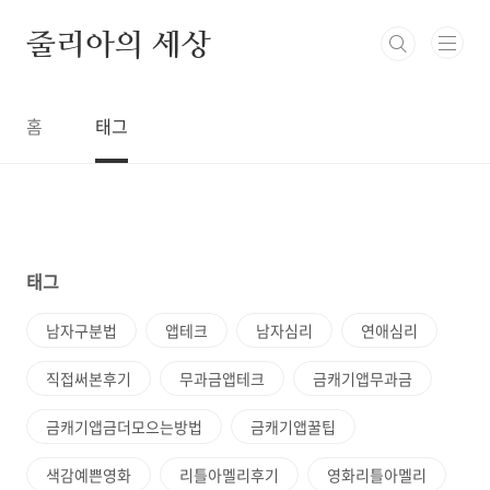
본문 바로가기
줄리아의 세상
홈
태그
태그
남자구분법
앱테크
남자심리
연애심리
직접써본후기
무과금앱테크
금캐기앱무과금
금캐기앱금더모으는방법
금캐기앱꿀팁
색감예쁜영화
리틀아멜리후기
영화리틀아멜리