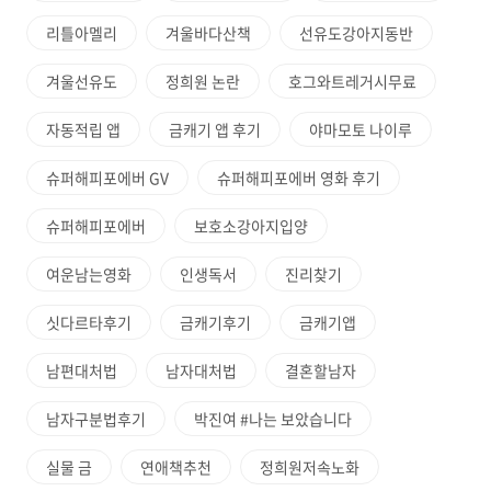
리틀아멜리
겨울바다산책
선유도강아지동반
겨울선유도
정희원 논란
호그와트레거시무료
자동적립 앱
금캐기 앱 후기
야마모토 나이루
슈퍼해피포에버 GV
슈퍼해피포에버 영화 후기
슈퍼해피포에버
보호소강아지입양
여운남는영화
인생독서
진리찾기
싯다르타후기
금캐기후기
금캐기앱
남편대처법
남자대처법
결혼할남자
남자구분법후기
박진여 #나는 보았습니다
실물 금
연애책추천
정희원저속노화