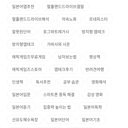
일본어앱추천
멀홀랜드드라이브결말
멀홀랜드드라이브해석
저속노화
르네피스터
잘못된단어
호그와트레거시
방치형 앱테크
방치형앱테크
가바사와 시온
에픽게임즈무료게임
남자보는법
명상책
에픽게임즈스토어
앱테크후기
반려견여행
인생책
독서추천
공부 습관
영화해석
일본어입문
스마트폰 중독 해결
감성 영화
일본어듣기
집중력 높이는 법
일본어독학
선유도해수욕장
일본어단어
일본어기초